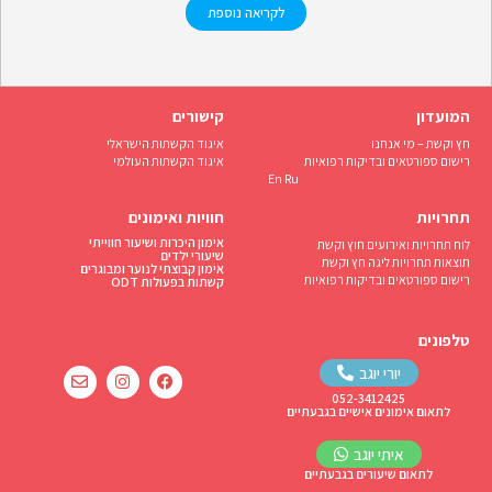
לקריאה נוספת
המועדון
קישורים
חץ וקשת – מי אנחנו
איגוד הקשתות הישראלי
רישום ספורטאים ובדיקות רפואיות
איגוד הקשתות העולמי
En
Ru
תחרויות
חוויות ואימונים
אימון היכרות ושיעור חווייתי
לוח תחרויות ואירועים חוץ וקשת
שיעורי ילדים
תוצאות תחרויות ליגה חץ וקשת
אימון קבוצתי לנוער ומבוגרים
רישום ספורטאים ובדיקות רפואיות
קשתות בפעולות ODT
טלפונים
יורי יוגב
052-3412425
לתאום אימונים אישיים בגבעתיים
איתי יוגב
לתאום שיעורים בגבעתיים